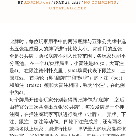
BY
ADMIN13001
/
JUNE 23, 2025
/
NO COMMENTS
/
UNCATEGORIZED
比牌时，每位玩家用手中的两张底牌与五张公共牌中选
出五张组成最大的牌型进行比较大小。 如使用的五张
全是公共牌，两张底牌不列入比较范围，各玩家只能平
分底池。 在一个$1/$2牌局里，小盲注是$0.50，大盲注
是$1。 在限注德州扑克里，$1/$2牌局代表下限注$1，上
限注$2。 首两轮（即“翻牌前”和“翻牌”）的下注（bet）
和加注（raise）须和大盲注相同，称为“小注”，在此例
中为$1。
每个牌局开始各玩家分别获得两张牌作为“底牌”，之后
由荷官分三次共翻出五张“公共牌”，每次发牌是一个押
注圈，在押注圈玩家可以进行看牌（让牌）、弃牌、下
注、跟注、加注等动作。 四轮下注完成后，还有两名
或两名以上玩家，则进行比牌，牌型最大的玩家赢得该