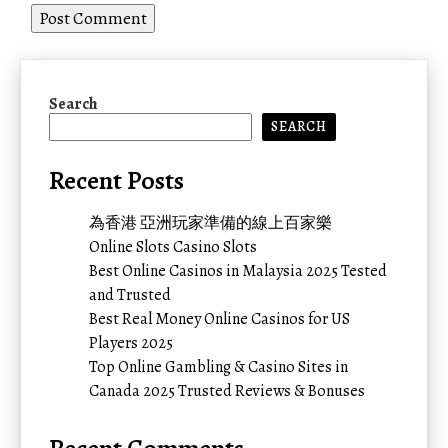
Search
SEARCH
Recent Posts
為香港 亞洲玩家準備的線上百家樂
Online Slots Casino Slots
Best Online Casinos in Malaysia 2025 Tested
and Trusted
Best Real Money Online Casinos for US
Players 2025
Top Online Gambling & Casino Sites in
Canada 2025 Trusted Reviews & Bonuses