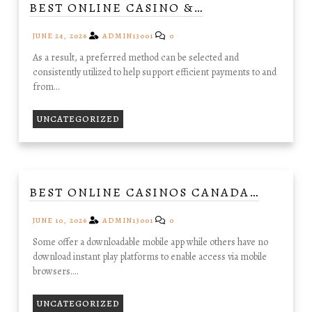
BEST ONLINE CASINO &…
JUNE 24, 2026
ADMIN13001
0
As a result, a preferred method can be selected and
consistently utilized to help support efficient payments to and
from…
UNCATEGORIZED
BEST ONLINE CASINOS CANADA…
JUNE 10, 2026
ADMIN13001
0
Some offer a downloadable mobile app while others have no
download instant play platforms to enable access via mobile
browsers.…
UNCATEGORIZED